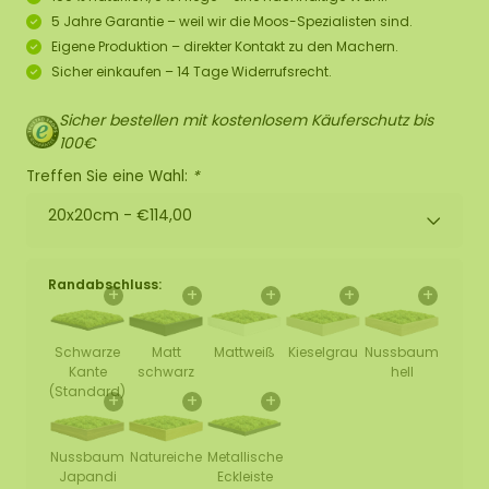
5 Jahre Garantie – weil wir die Moos-Spezialisten sind.
Eigene Produktion – direkter Kontakt zu den Machern.
Sicher einkaufen – 14 Tage Widerrufsrecht.
Sicher bestellen mit kostenlosem Käuferschutz bis
100€
Treffen Sie eine Wahl:
*
20x20cm -
€114,00
Randabschluss:
+
+
+
+
+
Schwarze
Matt
Mattweiß
Kieselgrau
Nussbaum
Kante
schwarz
hell
(Standard)
+
+
+
Nussbaum
Natureiche
Metallische
Japandi
Eckleiste