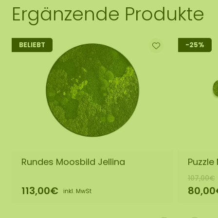
Ergänzende Produkte
BELIEBT
-25%
Rundes Moosbild Jellina
Puzzle 
107,00€
113,00€
80,00
inkl. MwSt