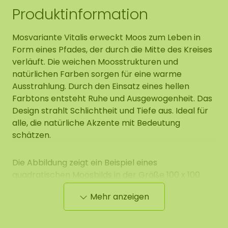
Produktinformation
Mosvariante Vitalis erweckt Moos zum Leben in
Form eines Pfades, der durch die Mitte des Kreises
verläuft. Die weichen Moosstrukturen und
natürlichen Farben sorgen für eine warme
Ausstrahlung. Durch den Einsatz eines hellen
Farbtons entsteht Ruhe und Ausgewogenheit. Das
Design strahlt Schlichtheit und Tiefe aus. Ideal für
alle, die natürliche Akzente mit Bedeutung
schätzen.
Die Abbildung zeigt ein Beispiel eines
quadratischen Moosbilds in der Größe 100 x 100
cm. Da es sich um ein Naturprodukt handelt, ist
Mehr anzeigen
jedes Moosbild ein Unikat. Das gelieferte Moosbild
kann daher leicht vom gezeigten Muster
abweichen. Benötigen Sie eine andere Größe?